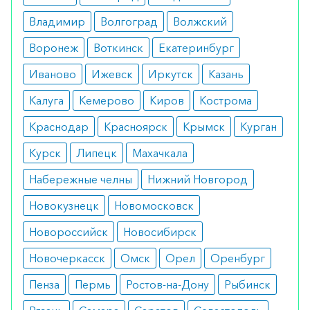
Показания
Владимир
Волгоград
Волжский
инфекции, вызванные стафилококком и
стрептококком;
Воронеж
Воткинск
Екатеринбург
гонококковые и менингококковые
инфекции;
Иваново
Ижевск
Иркутск
Казань
пневмококковые инфекции;
сибирская язва;
Калуга
Кемерово
Киров
Кострома
столбняк;
Краснодар
коклюш;
Красноярск
Крымск
Курган
уреаплазмоз;
Курск
Липецк
Махачкала
микоплазмозы, хламидиозы.
Набережные челны
Нижний Новгород
Противопоказания
Новокузнецк
Новомосковск
беременность;
лактация;
Новороссийск
Новосибирск
повышенная чувствительность к
компонентам.
Новочеркасск
Омск
Орел
Оренбург
Побочные реакции
Пенза
Пермь
Ростов-на-Дону
Рыбинск
диспептический синдром;