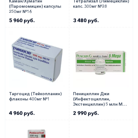
Каман/Хуматин
Тетрализал (Лимециклин)
(Паромомицин) капсулы
капс. 300мг №28
250мг №16
5 960 руб.
3 480 руб.
Таргоцид (Тейкопланин)
Пенициллин Джи
флаконы 400мг №1
(Инфектоциллин,
Экстенциллин) 5 млн МЕ
№1
4 960 руб.
2 990 руб.