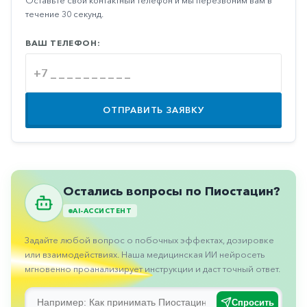
Оставьте свой контактный телефон и мы перезвоним вам в
Противовоспалительные
течение 30 секунд.
Противогрибковые
ВАШ ТЕЛЕФОН:
Противоопухолевые
Противоподагрические
Противорвотные
ОТПРАВИТЬ ЗАЯВКУ
Противоэпилептические
Прочее
Пульмонология
Остались вопросы по Пиостацин?
Сердечные
AI-АССИСТЕНТ
Сосудистые
Задайте любой вопрос о побочных эффектах, дозировке
Тромбозы
или взаимодействиях. Наша медицинская ИИ нейросеть
мгновенно проанализирует инструкции и даст точный ответ.
Урология
Ухо-
Спросить