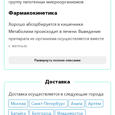
группу патогенных микроорганизмов.
Фармакокинетика
Хорошо абсорбируется в кишечнике.
Метаболизм происходит в печени. Выведение
препарата из организма осуществляется вместе
с желчью.
Форма выпуска
Развернуть полное описание
Выпускается в таблетках по 500 мг №16.
Применение и дозировка
Доставка
Применяют перорально. Взрослым показано 0,5–
Доставка осуществляется в следующие города:
1 г препарата 3–4 раза в сутки. Детям не
Москва
Санкт-Петербург
Анапа
Артём
рекомендован прием таблетированной формы.
Батайск
Белгород
Владивосток