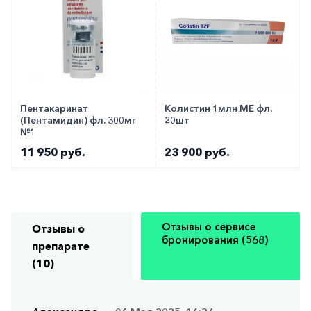
Пентакаринат
Колистин 1млн МЕ фл.
(Пентамидин) фл. 300мг
20шт
№1
11 950 руб.
23 900 руб.
Отзывы о сервисе
Отзывы о
бронирования (568)
препарате
(10)