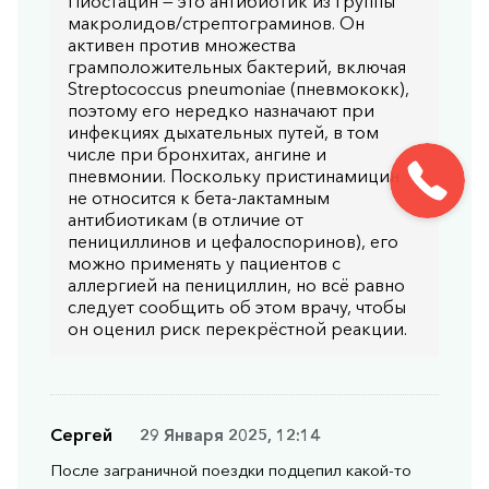
Пиостацин — это антибиотик из группы
макролидов/стрептограминов. Он
активен против множества
грамположительных бактерий, включая
Streptococcus pneumoniae (пневмококк),
поэтому его нередко назначают при
инфекциях дыхательных путей, в том
числе при бронхитах, ангине и
пневмонии. Поскольку пристинамицин
не относится к бета-лактамным
антибиотикам (в отличие от
пенициллинов и цефалоспоринов), его
можно применять у пациентов с
аллергией на пенициллин, но всё равно
следует сообщить об этом врачу, чтобы
он оценил риск перекрёстной реакции.
Сергей
29 Января 2025, 12:14
После заграничной поездки подцепил какой-то