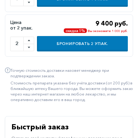
Иммуностимуляторы
Климактерические
Цена
9 400 руб.
от 2 упак.
Метаболизм
скидка 5%
Вы экономите 1 000 руб.
Минеральный
БРОНИРОВАТЬ
2
УПАК.
обмен
Наружные
средства
Точную стоимость доставки назовет менеджер при
Неврологические
подтверждении заказа.
Стоимость препарата указана без учёта доставки (от 200 руб) в
Остеопороз
ближайшую аптеку Вашего города. Вы можете оформить заказ
через наш интернет магазин на любое лекарство, и мы
Офтальмология
оперативно доставим его в ваш город.
Паркинсон
Противоаллергические
Быстрый заказ
Противовирусные