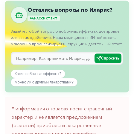
Противовоспалительные
Остались вопросы по Иларис?
Противогрибковые
AI-АССИСТЕНТ
Противоопухолевые
Задайте любой вопрос о побочных эффектах, дозировке
Противоподагрические
или взаимодействиях. Наша медицинская ИИ нейросеть
мгновенно проанализирует инструкции и даст точный ответ.
Противорвотные
Противоэпилептические
Спросить
Прочее
Какие побочные эффекты?
Пульмонология
Можно ли с другими лекарствами?
Сердечные
Сосудистые
* информация о товарах носит справочный
Тромбозы
характер и не является предложением
Урология
(офертой) приобрести лекарственные
Ухо-
средства дистанционным способом