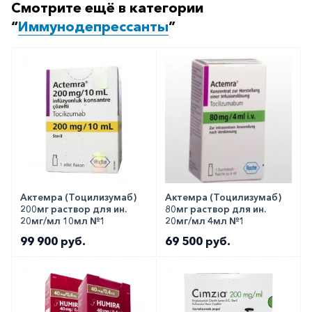
Вы можете заказать препарат с доставкой в
Смотрите ещё в категории
аптеку-партнёра в вашем городе. Для этого Вы
“
Иммунодепрессанты
”
можете оформить бронирование на сайте или
заказать по телефону
8 800 301 52 86
(бесплатно
с любого телефона по РФ)
Актемра (Тоцилизумаб)
Актемра (Тоцилизумаб)
200мг раствор для ин.
80мг раствор для ин.
20мг/мл 10мл №1
20мг/мл 4мл №1
99 900 руб.
69 500 руб.