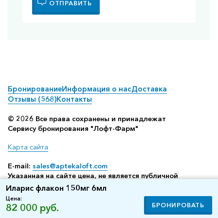
ОТПРАВИТЬ
Бронирование
Информация о нас
Доставка
Отзывы (568)
Контакты
© 2026 Все права сохранены и принадлежат
Сервису бронирования "Лофт-Фарм"
Карта сайта
E-mail:
sales@aptekaloft.com
Указанная на сайте цена, не является публичной
офертой, а всего лишь отображает среднюю стоимость
Иларис флакон 150мг 6мл
посредством бронирования в аптеке (по данным нашего
Цена:
сервиса резервирования)
БРОНИРОВАТЬ
82 000 руб.