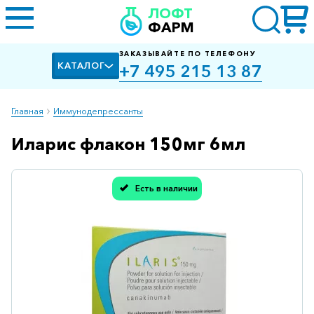
ЛОФТ
ФАРМ
ЗАКАЗЫВАЙТЕ ПО ТЕЛЕФОНУ
КАТАЛОГ
+7 495 215 13 87
Главная
Иммунодепрессанты
Иларис флакон 150мг 6мл
Алкоголизм,
курение
Альцгеймера
Есть в наличии
болезнь
Спасибо, мы учли Вашу оценку!
Антибактериальные
Артроз
Биологически
активные
добавки