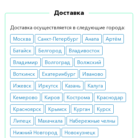
симптоматику.
Доставка
Противопоказания
Доставка осуществляется в следующие города:
Использовать могут все. Единственное
Москва
Санкт-Петербург
Анапа
Артём
ограничение – аллергия на один из
составляющих. Лечение также нужно отложить
Батайск
Белгород
Владивосток
при острых инфекционных процессах.
Владимир
Волгоград
Волжский
Побочные эффекты
Воткинск
Екатеринбург
Иваново
В целом переносится хорошо. Изредка
Ижевск
Иркутск
Казань
Калуга
возможно появление головной боли и резких
Кемерово
Киров
Кострома
Краснодар
перепадов настроения.
Красноярск
Крымск
Курган
Курск
Режим дозирования
Липецк
Махачкала
Набережные челны
Вводится раствор подкожно. Минимальная
Нижний Новгород
Новокузнецк
дозировка – 150 мг. Доза зависит от массы тела и