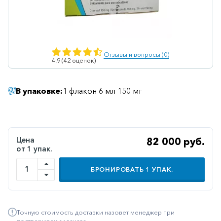
Ветеринарные
Витаминные
Гематологические
Отзывы и вопросы (0)
4.9 (42 оценок)
Гепатит
Гепатопротекторы
В упаковке:
1 флакон 6 мл 150 мг
Гинекология
Гомеопатические
Гормональные
Цена
82 000 руб.
от 1 упак.
Дерматологические
Диабетические
БРОНИРОВАТЬ
1
УПАК.
Желудочно-
кишечные
Точную стоимость доставки назовет менеджер при
Иммунодепрессанты