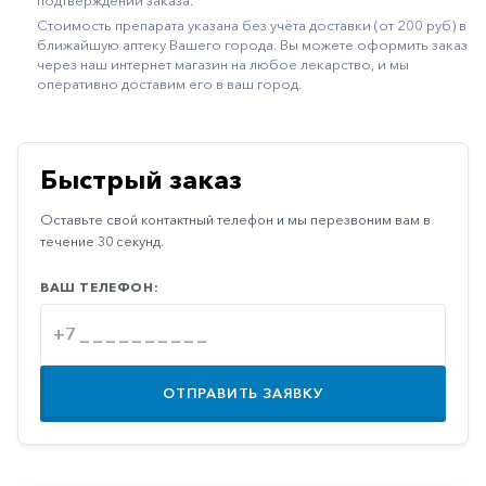
подтверждении заказа.
Иммуностимуляторы
Стоимость препарата указана без учёта доставки (от 200 руб) в
ближайшую аптеку Вашего города. Вы можете оформить заказ
Климактерические
через наш интернет магазин на любое лекарство, и мы
оперативно доставим его в ваш город.
Метаболизм
Минеральный
обмен
Быстрый заказ
Наружные
Оставьте свой контактный телефон и мы перезвоним вам в
средства
течение 30 секунд.
Неврологические
ВАШ ТЕЛЕФОН:
Остеопороз
Офтальмология
Паркинсон
ОТПРАВИТЬ ЗАЯВКУ
Противоаллергические
Противовирусные