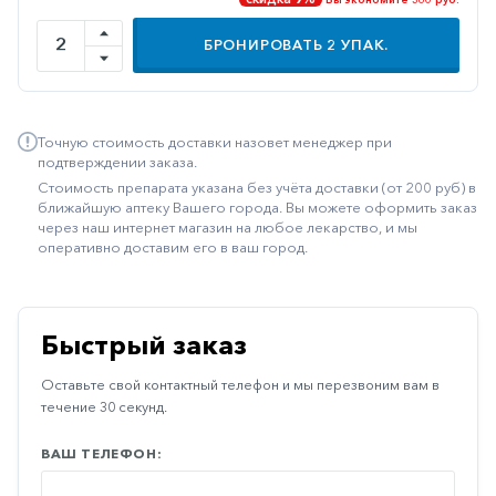
Иммуностимуляторы
БРОНИРОВАТЬ
2
УПАК.
Климактерические
Метаболизм
Точную стоимость доставки назовет менеджер при
Минеральный
подтверждении заказа.
обмен
Стоимость препарата указана без учёта доставки (от 200 руб) в
Наружные
ближайшую аптеку Вашего города. Вы можете оформить заказ
через наш интернет магазин на любое лекарство, и мы
средства
оперативно доставим его в ваш город.
Неврологические
Остеопороз
Быстрый заказ
Офтальмология
Оставьте свой контактный телефон и мы перезвоним вам в
Паркинсон
течение 30 секунд.
Противоаллергические
ВАШ ТЕЛЕФОН:
Противовирусные