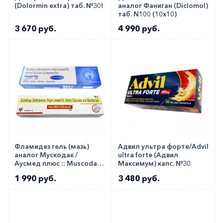
(Dolormin extra) таб. №30!
аналог Фаниган (Diclomol)
таб. N100 (10х10)
3 670 руб.
4 990 руб.
Фламидез гель (мазь)
Адвил ультра форте/Advil
аналог Мускодак /
ultra forte (Адвил
Аусмед плюс :: Muscodac
Максимум) капс. №30
GM / Ausmed plus 30г
1 990 руб.
3 480 руб.