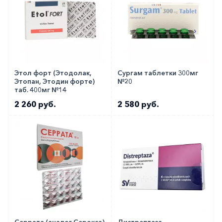
Этол форт (Этодолак,
Сургам таблетки 300мг
Этопан, Этодин форте)
№20
таб. 400мг №14
2 260 руб.
2 580 руб.
Серрата (аналог Серокса)
Дистрептаза