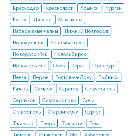
Нанести тонкий слой мази на пораженный
Краснодар
Красноярск
Крымск
Курган
участок. Осторожно массировать, пока состав
Курск
Липецк
Махачкала
полностью не впитается или не исчезнет. При
необходимости процесс можно повторить.
Набережные челны
Нижний Новгород
Новокузнецк
Новомосковск
Как оформить заказ?
Новороссийск
Новосибирск
Вы можете заказать препарат с доставкой в
аптеку-партнёра в вашем городе. Для этого Вы
Новочеркасск
Омск
Орел
Оренбург
можете оформить бронирование на сайте или
Пенза
Пермь
Ростов-на-Дону
Рыбинск
заказать по телефону
8 800 301 52 86
(бесплатно
Рязань
Самара
Саратов
Севастополь
с любого телефона по РФ)
Серпухов
Симферополь
Сочи
Ставрополь
Стерлитамак
Сургут
Таганрог
Тверь
Тольятти
Тула
Тюмень
Ульяновск
Уфа
Хабаровск