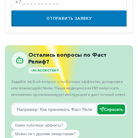
Противовоспалительные
Противогрибковые
ОТПРАВИТЬ ЗАЯВКУ
Противоопухолевые
Противоподагрические
Противорвотные
Остались вопросы по Фаст
Противоэпилептические
Релиф?
Прочее
AI-АССИСТЕНТ
Пульмонология
Задайте любой вопрос о побочных эффектах, дозировке
или взаимодействиях. Наша медицинская ИИ нейросеть
Сердечные
мгновенно проанализирует инструкции и даст точный ответ.
Сосудистые
Спросить
Тромбозы
Урология
Какие побочные эффекты?
Можно ли с другими лекарствами?
Ухо-