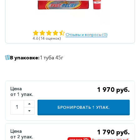
Ветеринарные
Витаминные
Гематологические
Отзывы и вопросы (0)
4.6 (14 оценок)
Гепатит
Гепатопротекторы
В упаковке:
1 туба 45г
Гинекология
Гомеопатические
Гормональные
Цена
1 970 руб.
от 1 упак.
Дерматологические
Диабетические
БРОНИРОВАТЬ
1
УПАК.
Желудочно-
кишечные
Цена
1 790 руб.
Иммунодепрессанты
от 2 упак.
скидка 9%
Вы экономите 360 руб.