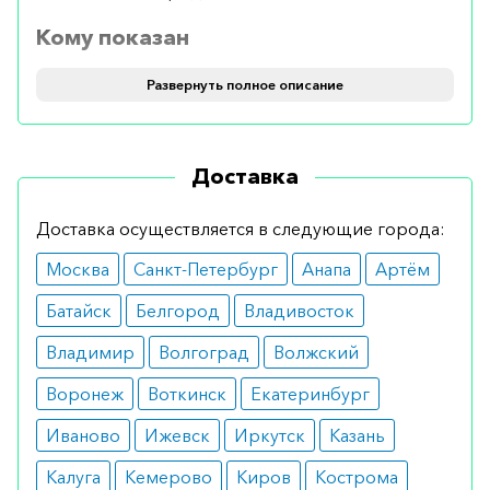
Кому показан
Средство применяется для быстрого и
Развернуть полное описание
длительного облегчения боли.
Препарат полезен при артрите, болях в спине,
Доставка
мышечных болях, болях в суставах и
растяжениях.
Доставка осуществляется в следующие города:
Москва
Санкт-Петербург
Анапа
Артём
Противопоказания
Батайск
Белгород
Владивосток
Запрещено использовать мазь при высокой
чувствительности к составляющим веществам, а
Владимир
Волгоград
Волжский
также при наличии кожных повреждений в
Воронеж
Воткинск
Екатеринбург
области нанесения.
Иваново
Ижевск
Иркутск
Казань
Как использовать
Калуга
Кемерово
Киров
Кострома