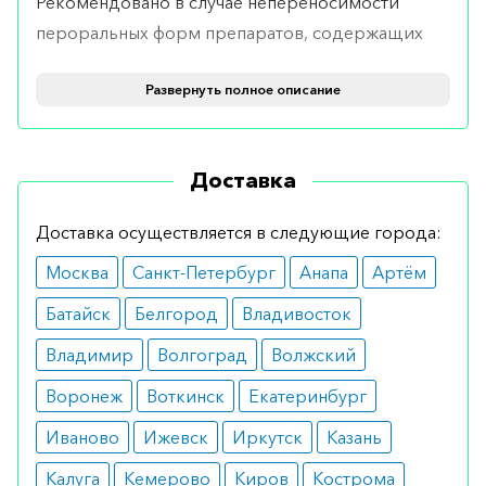
Рекомендовано в случае непереносимости
пероральных форм препаратов, содержащих
железо, а также в случаях, когда необходимо в
Развернуть полное описание
минимальные сроки восполнить недостаток
элемента.
Противопоказания
Доставка
Применяется по назначению врача после
Доставка осуществляется в следующие города:
исключения таких заболеваний, как
Москва
Санкт-Петербург
Анапа
Артём
декомпенсированный цирроз печени и
бронхиальная астма.
Батайск
Белгород
Владивосток
Побочные эффекты
Владимир
Волгоград
Волжский
Воронеж
Воткинск
Екатеринбург
При соблюдении дозировки не вызывает
побочных явлений. Некоторые пациенты
Иваново
Ижевск
Иркутск
Казань
отмечают кожный зуд и одышку.
Калуга
Кемерово
Киров
Кострома