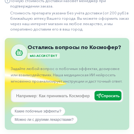
Точную стоимость доставки назовет менеджер при
подтверждении заказа.
Иммуностимуляторы
Стоимость препарата указана без учёта доставки (от 200 руб) в
Климактерические
ближайшую аптеку Вашего города. Вы можете оформить заказ
через наш интернет магазин на любое лекарство, и мы
Метаболизм
оперативно доставим его в ваш город.
Минеральный
обмен
Остались вопросы по Космофер?
Наружные
AI-АССИСТЕНТ
средства
Задайте любой вопрос о побочных эффектах, дозировке
Неврологические
или взаимодействиях. Наша медицинская ИИ нейросеть
мгновенно проанализирует инструкции и даст точный ответ.
Остеопороз
Офтальмология
Спросить
Паркинсон
Какие побочные эффекты?
Противоаллергические
Можно ли с другими лекарствами?
Противовирусные