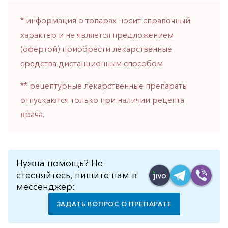
Противовоспалительные
* информация о товарах носит справочный
Противогрибковые
характер и не является предложением
Противоопухолевые
(офертой) приобрести лекарственные
Противоподагрические
средства дистанционным способом
Противорвотные
** рецептурные лекарственные препараты
Противоэпилептические
отпускаются только при наличии рецепта
врача.
Прочее
Пульмонология
Сердечные
Нужна помощь? Не
Сосудистые
стесняйтесь, пишите нам в
мессенджер:
Тромбозы
ЗАДАТЬ ВОПРОС О ПРЕПАРАТЕ
Урология
Ухо-