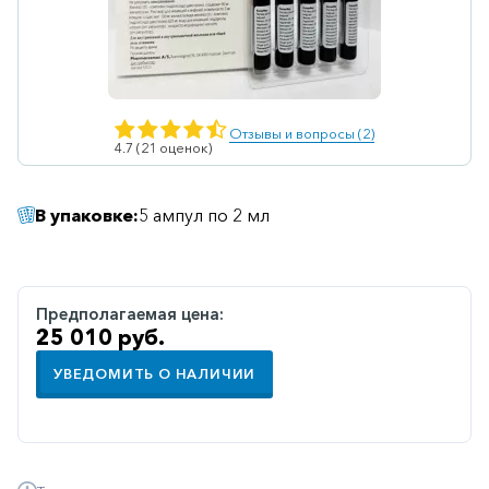
Ветеринарные
Витаминные
Гематологические
Отзывы и вопросы (2)
Гепатит
4.7 (21 оценок)
Гепатопротекторы
В упаковке:
5 ампул по 2 мл
Гинекология
Гомеопатические
Гормональные
Предполагаемая цена:
25 010 руб.
Дерматологические
Диабетические
УВЕДОМИТЬ О НАЛИЧИИ
Желудочно-
кишечные
Иммунодепрессанты