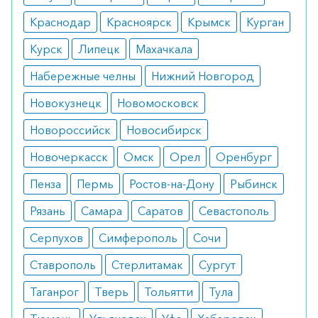
Режим дозирования
Краснодар
Красноярск
Крымск
Курган
Средней дозировкой является 100-200 мг
Курск
Липецк
Махачкала
действующего вещества 2-3 раза в неделю.
Набережные челны
Нижний Новгород
Первичное введение допускает использование
Новокузнецк
Новомосковск
25 мг.
Новороссийск
Новосибирск
Особые указания
Новочеркасск
Омск
Орел
Оренбург
Крайне важно не сочетать с иными средствами,
Пенза
Пермь
Ростов-на-Дону
Рыбинск
содержащими железо, так как повышается риск
анафилактического шока.
Рязань
Самара
Саратов
Севастополь
Медики о препарате
Серпухов
Симферополь
Сочи
Ставрополь
Стерлитамак
Сургут
Специалисты подтверждают эффективность и
безопасность лекарства при стационарном
Таганрог
Тверь
Тольятти
Тула
применении.