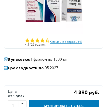
Ветеринарные
Витаминные
Гематологические
Гепатит
Гепатопротекторы
Отзывы и вопросы (4)
4.5 (26 оценок)
Гинекология
Гомеопатические
В упаковке:
1 флакон по 1000 мг
Гормональные
Срок годности:
до 05.2027
Дерматологические
Диабетические
Желудочно-
Цена
4 390 руб.
кишечные
от 1 упак.
Иммунодепрессанты
БРОНИРОВАТЬ
1
УПАК.