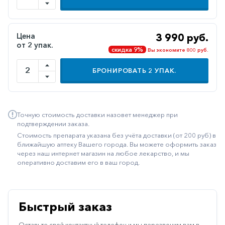
Иммуностимуляторы
Климактерические
Цена
3 990 руб.
от 2 упак.
Метаболизм
скидка 9%
Вы экономите 800 руб.
Минеральный
БРОНИРОВАТЬ
2
УПАК.
обмен
Наружные
средства
Точную стоимость доставки назовет менеджер при
Неврологические
подтверждении заказа.
Стоимость препарата указана без учёта доставки (от 200 руб) в
Остеопороз
ближайшую аптеку Вашего города. Вы можете оформить заказ
через наш интернет магазин на любое лекарство, и мы
Офтальмология
оперативно доставим его в ваш город.
Паркинсон
Противоаллергические
Быстрый заказ
Противовирусные
Оставьте свой контактный телефон и мы перезвоним вам в