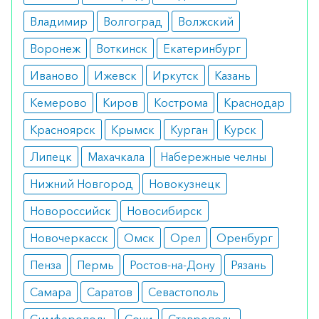
Побочные эффекты
Владимир
Волгоград
Волжский
Воронеж
Воткинск
Екатеринбург
Соблюдение дозировки подготовка пациента
снижают риск развития побочных симптомов. У
Иваново
Ижевск
Иркутск
Казань
некоторых пациентов отмечается анемия,
Кемерово
Киров
Кострома
Краснодар
лейкопения, а также выраженная усталость с
Красноярск
Крымск
Курган
Курск
головокружениями.
Липецк
Махачкала
Набережные челны
Режим дозирования
Нижний Новгород
Новокузнецк
Дозировка препарата напрямую зависит от
Новороссийск
Новосибирск
стадии развития патологии, наличия или
отсутствия метастаз, а также от чувствительности
Новочеркасск
Омск
Орел
Оренбург
пациента к препарату. Также учитывается ранее
Пенза
Пермь
Ростов-на-Дону
Рязань
проведенная химотерапия и ее результаты.
Самара
Саратов
Севастополь
Особые указания