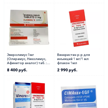
Эверолимус 5мг
Винкристин р-р для
(Олирамус, Николимус,
инъекций 1 мг/1 мл
Афинитор аналог) таб. ::
флакон 1мл
Evermil 5мг №10
8 400 руб.
2 990 руб.