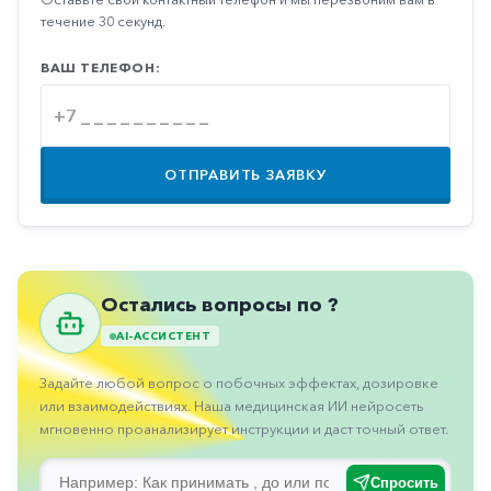
Противовоспалительные
течение 30 секунд.
Противогрибковые
ВАШ ТЕЛЕФОН:
Противоопухолевые
Противоподагрические
Противорвотные
ОТПРАВИТЬ ЗАЯВКУ
Противоэпилептические
Прочее
Пульмонология
Остались вопросы по ?
Сердечные
AI-АССИСТЕНТ
Сосудистые
Задайте любой вопрос о побочных эффектах, дозировке
Тромбозы
или взаимодействиях. Наша медицинская ИИ нейросеть
мгновенно проанализирует инструкции и даст точный ответ.
Урология
Спросить
Ухо-