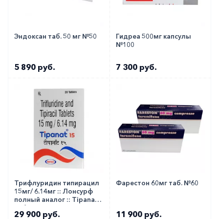
Эндоксан таб. 50 мг №50
Гидреа 500мг капсулы
№100
5 890 руб.
7 300 руб.
Трифлуридин типирацил
Фарестон 60мг таб. №60
15мг/ 6.14мг :: Лонсурф
полный аналог :: Tipanat
таб. №20
29 900 руб.
11 900 руб.