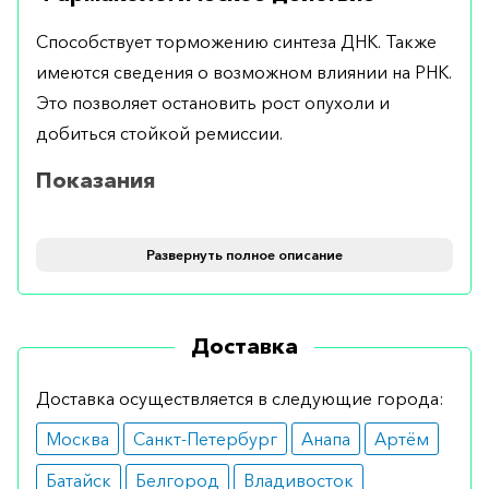
Способствует торможению синтеза ДНК. Также
имеются сведения о возможном влиянии на РНК.
Это позволяет остановить рост опухоли и
добиться стойкой ремиссии.
Показания
Рекомендуется для проведения терапии при
Развернуть полное описание
нелимфобластном лейкозе, при хроническом
течении миелолейкоза, при нейролейкемии и
неходжкинских лимфомах, а также при
Доставка
лимфогранулематозе.
Противопоказания
Доставка осуществляется в следующие города:
Москва
Санкт-Петербург
Анапа
Артём
Возможными противопоказаниями являются
период беременности и лактации.
Батайск
Белгород
Владивосток