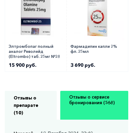
Элтромбопаг полный
Фармадипин капли 2%
аналог Револейд
фл. 25мл
(Eltrombo) таб. 25мг №28
15 900 руб.
3 690 руб.
Отзывы о сервисе
Отзывы о
бронирования (568)
препарате
(10)