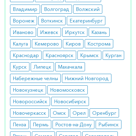
разными видами нарушений функционала
Владимир
Волгоград
Волжский
сердечно-сосудистой системы. При сердечной
Воронеж
Воткинск
Екатеринбург
недостаточности его комбинируют с
медикаментами наперстянки, диуретиками.
Иваново
Ижевск
Иркутск
Казань
Противопоказания
Калуга
Кемерово
Киров
Кострома
Краснодар
Красноярск
Крымск
Курган
Фармакологический препарат не должен
использоваться людьми с ангионевротическими
Курск
Липецк
Махачкала
отеками. Прием также запрещен пациентам со
Набережные челны
Нижний Новгород
стенозом клапана (митрального, аортального),
почечных артерий. Еще одно из
Новокузнецк
Новомосковск
противопоказаний — повышенная аллергическая
Новороссийск
Новосибирск
реакция на компоненты лекарственного
Новочеркасск
Омск
Орел
Оренбург
средства.
Пенза
Пермь
Ростов-на-Дону
Рыбинск
Побочные эффекты