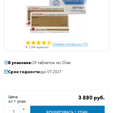
Ветеринарные
Витаминные
Гематологические
Гепатит
Гепатопротекторы
Отзывы и вопросы (10)
4.1 (64 оценок)
Гинекология
Гомеопатические
В упаковке:
28 таблеток по 20мг
Гормональные
Срок годности:
до 07.2027
Дерматологические
Диабетические
Желудочно-
Цена
3 880 руб.
кишечные
от 1 упак.
Иммунодепрессанты
БРОНИРОВАТЬ
1
УПАК.