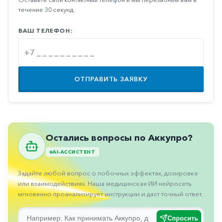
Противовоспалительные
течение 30 секунд.
Противогрибковые
ВАШ ТЕЛЕФОН:
Противоопухолевые
Противоподагрические
Противорвотные
ОТПРАВИТЬ ЗАЯВКУ
Противоэпилептические
Прочее
Пульмонология
Остались вопросы по Аккупро?
Сердечные
AI-АССИСТЕНТ
Сосудистые
Задайте любой вопрос о побочных эффектах, дозировке
Тромбозы
или взаимодействиях. Наша медицинская ИИ нейросеть
мгновенно проанализирует инструкции и даст точный ответ.
Урология
Спросить
Ухо-