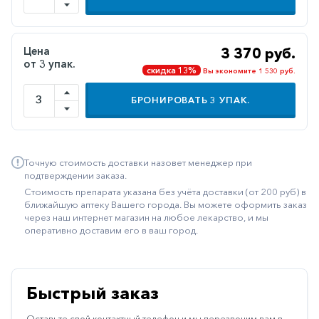
Иммуностимуляторы
Климактерические
Цена
3 370 руб.
от 3 упак.
Метаболизм
скидка 13%
Вы экономите 1 530 руб.
Минеральный
БРОНИРОВАТЬ
3
УПАК.
обмен
Наружные
средства
Точную стоимость доставки назовет менеджер при
Неврологические
подтверждении заказа.
Стоимость препарата указана без учёта доставки (от 200 руб) в
Остеопороз
ближайшую аптеку Вашего города. Вы можете оформить заказ
через наш интернет магазин на любое лекарство, и мы
Офтальмология
оперативно доставим его в ваш город.
Паркинсон
Противоаллергические
Быстрый заказ
Противовирусные
Оставьте свой контактный телефон и мы перезвоним вам в