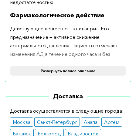
недостаточностью.
Фармакологическое действие
Действующее вещество — квинаприл. Его
предназначение — активное снижение
артериального давления. Пациенты отмечают
изменения АД в течение одного часа и без
повышения сердечных сокращений,
эффективность после применения средства — 2-4
Развернуть полное описание
часа.
Показания
Доставка
Необходимость применения препарата часто
Доставка осуществляется в следующие города:
предопределяется наличием у людей
Москва
Санкт-Петербург
Анапа
Артём
эссенциальной гипертензии. Назначение
средства осуществляется врачами для людей с
Батайск
Белгород
Владивосток