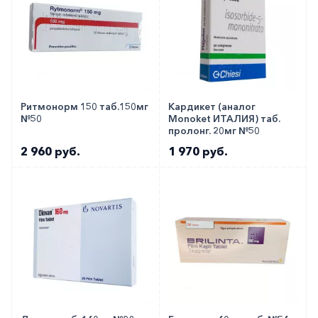
применения экстракорпоральных способов
лечения (ЛПНП аферез), при одномоментном
использовании мембран, для которых
свойственна высокая гидравлическая
проницаемость (например, AN69).
Ритмонорм 150 таб.150мг
Кардикет (аналог
№50
Monoket ИТАЛИЯ) таб.
Медики о препарате
пролонг. 20мг №50
2 960 руб.
1 970 руб.
Врачи отмечают хорошую эффективность
препарата у людей с гипертоническим
заболеванием. К группе риска относятся
мужчины старше 55 лет, женщины от 65 лет.
Как оформить заказ?
Вы можете заказать препарат с доставкой в
аптеку-партнёра в вашем городе. Для этого Вы